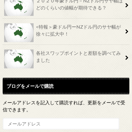
２０２０年豪ドル円－NZドル円サヤ幅は
どのくらいの値幅が期待できる？
<特報＞豪ドル円ーNZドル円のサヤ幅が
徐々に拡大中！
各社スワップポイントと差額を調べてみ
ました
ブログをメールで購読
メールアドレスを記入して購読すれば、更新をメールで受
信できます。
メ
ー