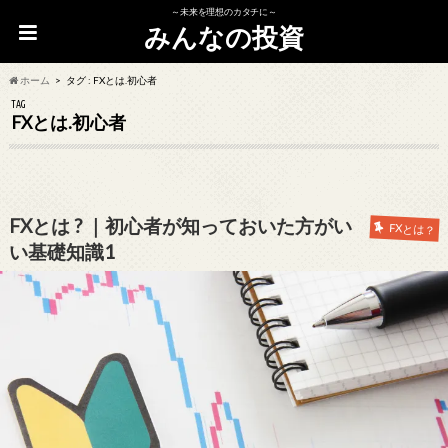
～未来を理想のカタチに～
みんなの投資
ホーム
タグ : FXとは.初心者
TAG
FXとは.初心者
FXとは ? ｜初心者が知っておいた方がい
FXとは？
い基礎知識1