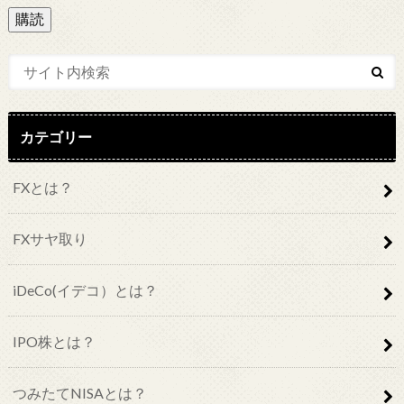
ル
ア
ド
レ
ス
カテゴリー
FXとは？
FXサヤ取り
iDeCo(イデコ）とは？
IPO株とは？
つみたてNISAとは？