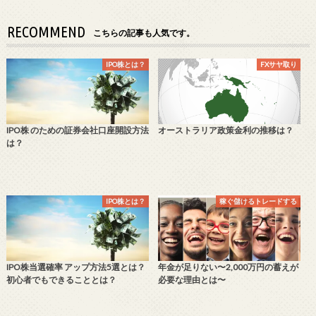
RECOMMEND
こちらの記事も人気です。
IPO株とは？
FXサヤ取り
IPO株 のための証券会社口座開設方法
オーストラリア政策金利の推移は？
は？
IPO株とは？
稼ぐ儲けるトレードする
IPO株当選確率 アップ方法5選とは？
年金が足りない〜2,000万円の蓄えが
初心者でもできることとは？
必要な理由とは〜