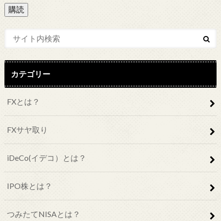
ル
ア
ド
レ
ス
カテゴリー
FXとは？
FXサヤ取り
iDeCo(イデコ）とは？
IPO株とは？
つみたてNISAとは？