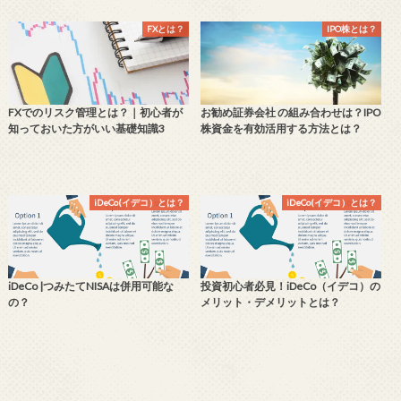
FXとは？
IPO株とは？
FXでのリスク管理とは？｜初心者が
お勧め証券会社 の組み合わせは？IPO
知っておいた方がいい基礎知識3
株資金を有効活用する方法とは？
iDeCo(イデコ）とは？
iDeCo(イデコ）とは？
iDeCo |つみたてNISAは併用可能な
投資初心者必見！iDeCo（イデコ）の
の？
メリット・デメリットとは？