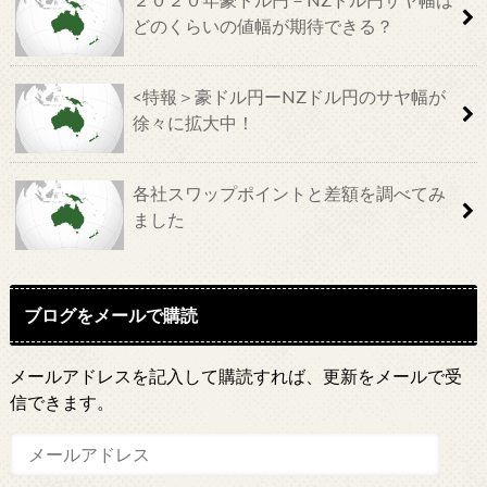
どのくらいの値幅が期待できる？
<特報＞豪ドル円ーNZドル円のサヤ幅が
徐々に拡大中！
各社スワップポイントと差額を調べてみ
ました
ブログをメールで購読
メールアドレスを記入して購読すれば、更新をメールで受
信できます。
メ
ー