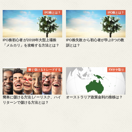
IPO株とは？
IPO株とは？
IPO株初心者 が2018年大型上場株
IPO株失敗 から初心者が学ぶ3つの教
「メルカリ」を攻略する方法とは？
訓とは？
稼ぐ儲けるトレードする
FXサヤ取り
簡単に儲ける方法 |ノーリスク、ハイ
オーストラリア政策金利の推移は？
リターンで儲ける方法とは？