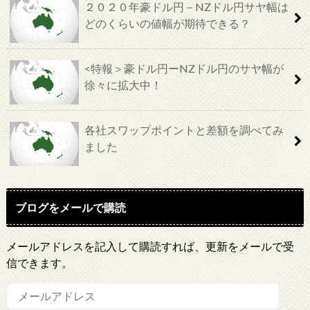
２０２０年豪ドル円－NZドル円サヤ幅は
どのくらいの値幅が期待できる？
<特報＞豪ドル円ーNZドル円のサヤ幅が
徐々に拡大中！
各社スワップポイントと差額を調べてみ
ました
ブログをメールで購読
メールアドレスを記入して購読すれば、更新をメールで受
信できます。
メ
ー