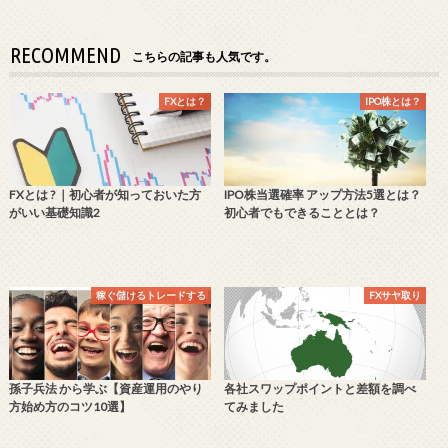
RECOMMEND
こちらの記事も人気です。
FXとは？
IPO株とは？
FXとは ? ｜初心者が知っておいた方
IPO株当選確率 アップ方法5選とは？
がいい基礎知識2
初心者でもできることとは？
稼ぐ儲けるトレードする
FXサヤ取り
孫子兵法 から学ぶ【資産運用のやり
各社スワップポイントと差額を調べ
方始め方のコツ10選】
てみました