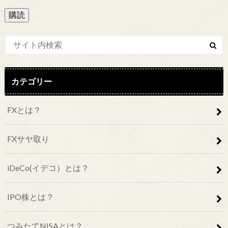
ル
ア
ド
レ
ス
カテゴリー
FXとは？
FXサヤ取り
iDeCo(イデコ）とは？
IPO株とは？
つみたてNISAとは？