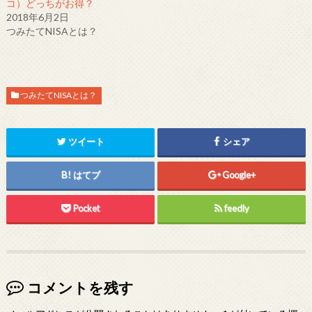
ウ
て
ウ
コ）どっちがお得？
ィ
く
ィ
2018年6月2日
ン
だ
ン
ド
さ
ド
つみたてNISAとは？
ウ
い
ウ
で
(
で
開
新
開
き
し
き
ま
い
ま
す
ウ
す
)
ィ
)
ン
つみたてNISAとは？
ド
ウ
で
開
き
ツイート
シェア
ま
す
)
はてブ
Google+
Pocket
feedly
コメントを残す