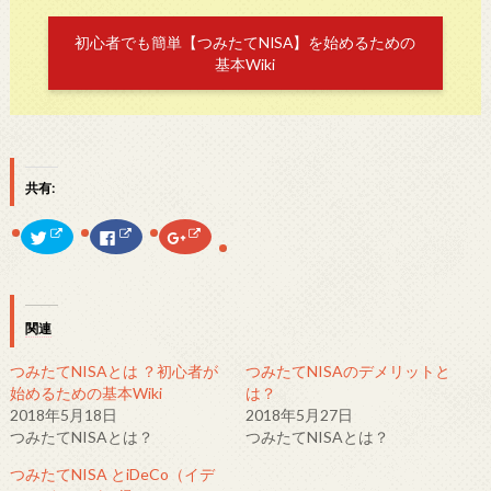
初心者でも簡単【つみたてNISA】を始めるための
基本Wiki
共有:
ク
F
ク
リ
a
リ
ッ
c
ッ
ク
e
ク
し
b
し
て
o
て
T
o
G
w
k
o
関連
i
で
o
t
共
g
t
有
l
つみたてNISAとは ？初心者が
つみたてNISAのデメリットと
e
す
e
r
る
+
始めるための基本Wiki
は？
で
に
で
2018年5月18日
2018年5月27日
共
は
共
有
ク
有
つみたてNISAとは？
つみたてNISAとは？
(
リ
(
新
ッ
新
し
ク
し
つみたてNISA とiDeCo（イデ
い
し
い