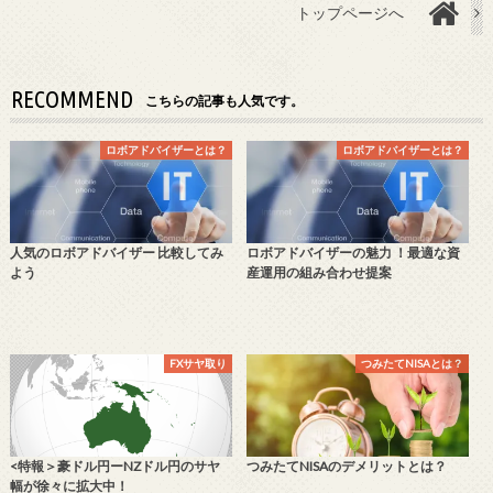
トップページへ
RECOMMEND
こちらの記事も人気です。
ロボアドバイザーとは？
ロボアドバイザーとは？
人気のロボアドバイザー 比較してみ
ロボアドバイザーの魅力 ！最適な資
よう
産運用の組み合わせ提案
FXサヤ取り
つみたてNISAとは？
<特報＞豪ドル円ーNZドル円のサヤ
つみたてNISAのデメリットとは？
幅が徐々に拡大中！