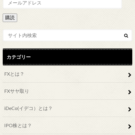
メ
ー
ル
ア
ド
レ
ス
カテゴリー
FXとは？
FXサヤ取り
iDeCo(イデコ）とは？
IPO株とは？