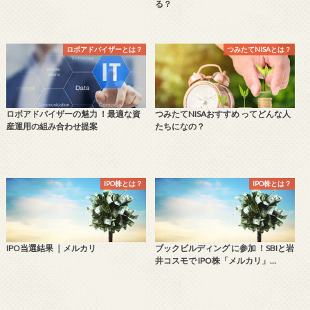
る？
ロボアドバイザーとは？
つみたてNISAとは？
ロボアドバイザーの魅力 ！最適な資
つみたてNISAおすすめ ってどんな人
産運用の組み合わせ提案
たちになの？
IPO株とは？
IPO株とは？
IPO当選結果 ｜メルカリ
ブックビルディング に参加 ！SBIと岩
井コスモで IPO株「メルカリ」…