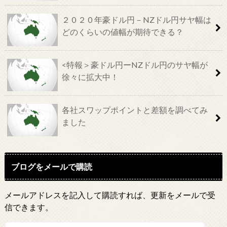
２０２０年豪ドル円－NZドル円サヤ幅は
どのくらいの値幅が期待できる？
<特報＞豪ドル円ーNZドル円のサヤ幅が
徐々に拡大中！
各社スワップポイントと差額を調べてみ
ました
ブログをメールで購読
メールアドレスを記入して購読すれば、更新をメールで受
信できます。