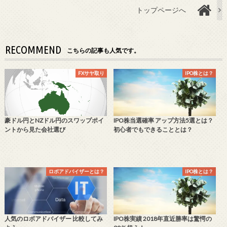
トップページへ
RECOMMEND
こちらの記事も人気です。
FXサヤ取り
IPO株とは？
豪ドル円とNZドル円のスワップポイ
IPO株当選確率 アップ方法5選とは？
ントから見た会社選び
初心者でもできることとは？
ロボアドバイザーとは？
IPO株とは？
人気のロボアドバイザー 比較してみ
IPO株実績 2018年直近勝率は驚愕の