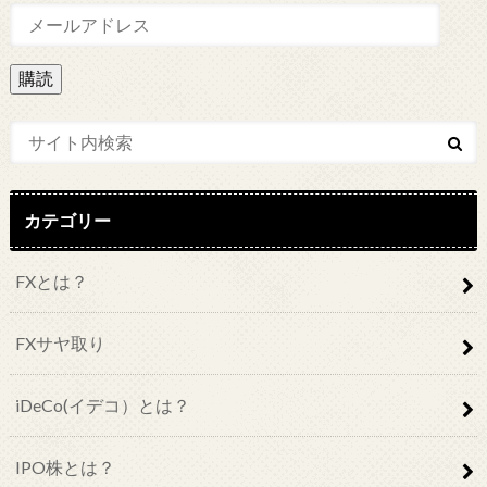
メ
ー
ル
ア
ド
レ
ス
カテゴリー
FXとは？
FXサヤ取り
iDeCo(イデコ）とは？
IPO株とは？