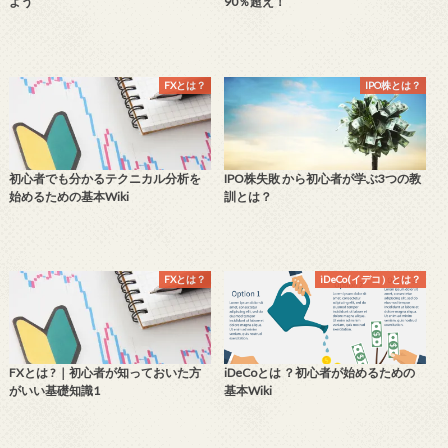
よう
90％超え！
FXとは？
IPO株とは？
初心者でも分かるテクニカル分析を
IPO株失敗 から初心者が学ぶ3つの教
始めるための基本Wiki
訓とは？
FXとは？
iDeCo(イデコ）とは？
FXとは ? ｜初心者が知っておいた方
iDeCoとは ？初心者が始めるための
がいい基礎知識1
基本Wiki