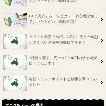
ておいた方がいい基礎知識3
FXで成功するコツとは？｜初心者が知っ
ておいた方がいい基礎知識2
２０２０年豪ドル円－NZドル円サヤ幅は
どのくらいの値幅が期待できる？
<特報＞豪ドル円ーNZドル円のサヤ幅が
徐々に拡大中！
各社スワップポイントと差額を調べてみ
ました
ブログをメールで購読