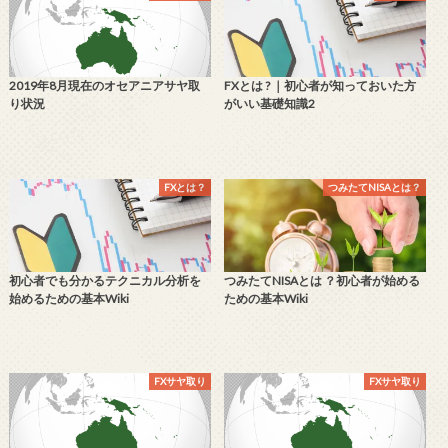
2019年8月現在のオセアニアサヤ取
FXとは ? ｜初心者が知っておいた方
り状況
がいい基礎知識2
FXとは？
つみたてNISAとは？
初心者でも分かるテクニカル分析を
つみたてNISAとは ？初心者が始める
始めるための基本Wiki
ための基本Wiki
FXサヤ取り
FXサヤ取り