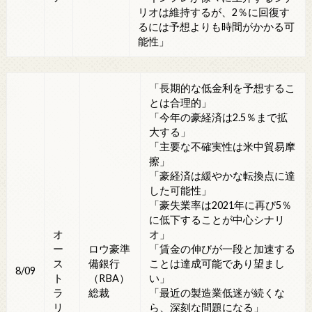
リオは維持するが、2％に回復す
るには予想よりも時間がかかる可
能性」
「長期的な低金利を予想するこ
とは合理的」
「今年の豪経済は2.5％まで拡
大する」
「主要な不確実性は米中貿易摩
擦」
「豪経済は緩やかな転換点に達
した可能性」
「豪失業率は2021年に再び5％
に低下することが中心シナリ
オ
オ」
ー
ロウ豪準
「賃金の伸びが一段と加速する
ス
備銀行
ことは達成可能であり望まし
8/09
ト
（RBA）
い」
ラ
総裁
「最近の製造業低迷が続くな
リ
ら、深刻な問題になる」