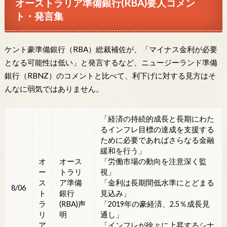
オーストラリア準備銀行(RBA)要人コメン
ト・発言集
ケント豪準備銀行（RBA）総裁補佐が、「マイナス金利が必要
となる可能性は低い」と発言するなど、ニュージーランド準備
銀行（RBNZ）のコメントと比べて、利下げに対する見方はそ
んなに弱気ではありません。
「経済の持続的成長と長期にわた
るインフレ目標の達成を支援する
ために必要であればさらなる金融
緩和を行う」
オ
オース
「労働市場の動向を注意深く監
ー
トラリ
視」
ス
ア準備
「金利は長期間低水準にとどまる
8/06
ト
銀行
見込み」
ラ
(RBA)声
「2019年の豪経済、2.5％成長見
リ
明
通し」
ア
「インフレが徐々に上昇するシナ