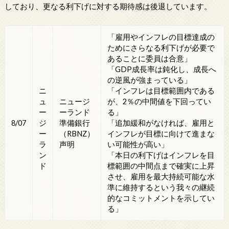
しており、更なる利下げに対する期待感は後退しています。
「雇用やインフレの目標達成の
ためにさらなる利下げが必要で
あることに委員は合意」
「GDP成長率は鈍化し、成長へ
の逆風が強まっている」
ニ
「インフレは目標範囲内である
ュ
ニュージ
が、2％の中間値を下回ってい
ー
ーランド
る」
ジ
8/07
準備銀行
「追加緩和がなければ、雇用と
ー
（RBNZ）
インフレが目標に向けて進まな
ラ
声明
い可能性が高い」
ン
「本日の利下げはインフレを目
ド
標範囲の中間点まで確実に上昇
させ、雇用を最大持続可能な水
準に維持するという我々の継続
的なコミットメントを示してい
る」