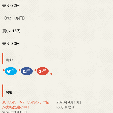
売り-32円
《NZドル円》
買い+15円
売り-30円
共有:
ク
F
ク
リ
a
リ
ッ
c
ッ
ク
e
ク
し
b
し
て
o
て
T
o
G
w
k
o
関連
i
で
o
t
共
g
t
有
l
豪ドル円ーNZドル円のサヤ幅
2020年4月10日
e
す
e
r
る
+
が大幅に縮小中！
FXサヤ取り
で
に
で
2020年3月18日
共
は
共