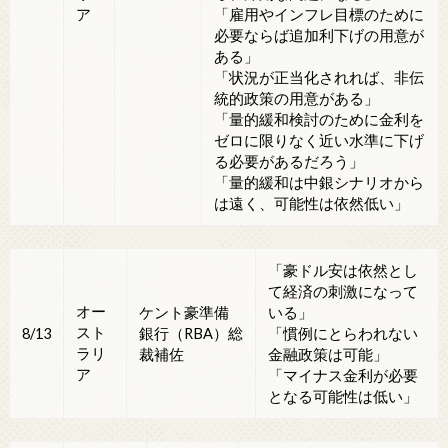
ア
「雇用やインフレ目標のために
必要ならば追加利下げの用意が
ある」
「状況が正当化されれば、非伝
統的政策の用意がある」
「量的緩和検討のために金利を
ゼロに限りなく近い水準に下げ
る必要があるだろう」
「量的緩和は中銀シナリオから
は遠く、可能性は依然低い」
「豪ドル安は依然とし
て経済の刺激になって
オー
ケント豪準備
いる」
スト
8/13
銀行（RBA）総
「慣例にとらわれない
ラリ
裁補佐
金融政策は可能」
ア
「マイナス金利が必要
となる可能性は低い」