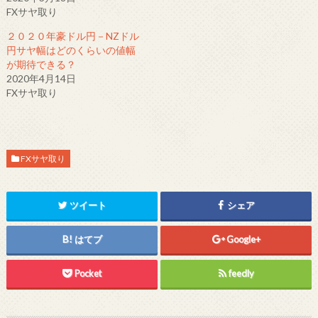
有
ク
有
FXサヤ取り
(
リ
(
新
ッ
新
し
ク
し
２０２０年豪ドル円－NZドル
い
し
い
ウ
て
ウ
円サヤ幅はどのくらいの値幅
ィ
く
ィ
が期待できる？
ン
だ
ン
ド
さ
ド
2020年4月14日
ウ
い
ウ
で
(
で
FXサヤ取り
開
新
開
き
し
き
ま
い
ま
す
ウ
す
)
ィ
)
ン
ド
FXサヤ取り
ウ
で
開
き
ま
す
ツイート
シェア
)
はてブ
Google+
Pocket
feedly