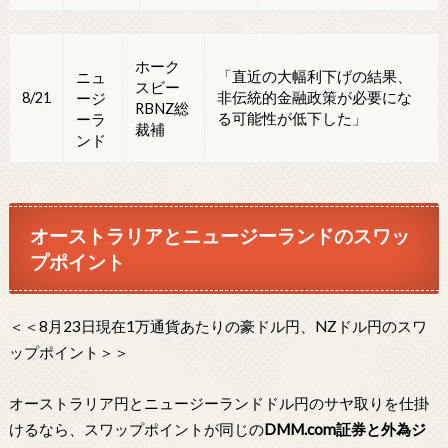
ホーク
「直近の大幅利下げの結果、
ニュ
スビー
8/21
非伝統的金融政策が必要にな
ージ
RBNZ総
る可能性が低下した」
ーラ
裁補
ンド
オーストラリアとニュージーランドのスワッ
プポイント
＜＜8月23日現在1万通貨あたりの豪ドル円、NZドル円のスワ
ップポイント＞＞
オーストラリア円とニュージーランドドル円のサヤ取りを仕掛
けるなら、スワップポイントが同じの
DMM.com証券と外為ジ