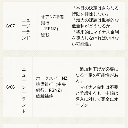
「本日の決定はさらなる
行動を排除しない」
オアNZ準備
ニュ
「最大の課題は世界的な
銀行
ージ
8/07
低金利がどうなるか」
（RBNZ）
ーラ
「将来的にマイナス金利
総裁
ンド
を導入しなければいけな
い可能性」
「追加利下げが必要に
ニ
なる一定の可能性があ
ュ
ホークスビーNZ
る」
ー
準備銀行（中央
8/08
「マイナス金利は不要
ジ
銀行、RBNZ）
と予想するも、中銀は
ー
総裁補佐
導入に対して完全にオ
ラ
ープン」
ン
ド