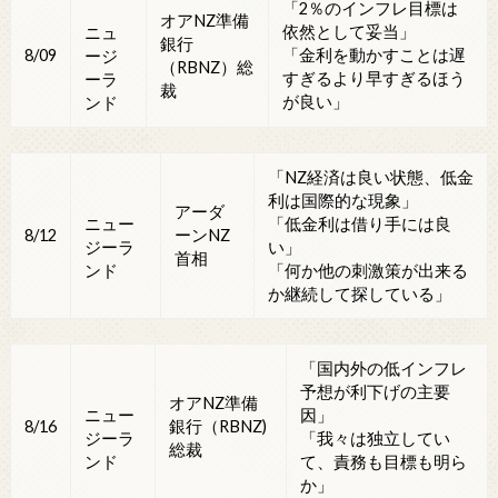
「2％のインフレ目標は
オアNZ準備
依然として妥当」
ニュ
銀行
8/09
「金利を動かすことは遅
ージ
（RBNZ）総
すぎるより早すぎるほう
ーラ
裁
が良い」
ンド
「NZ経済は良い状態、低金
利は国際的な現象」
アーダ
ニュー
「低金利は借り手には良
8/12
ーンNZ
ジーラ
い」
首相
ンド
「何か他の刺激策が出来る
か継続して探している」
「国内外の低インフレ
予想が利下げの主要
オアNZ準備
ニュー
因」
8/16
銀行（RBNZ)
ジーラ
「我々は独立してい
総裁
ンド
て、責務も目標も明ら
か」