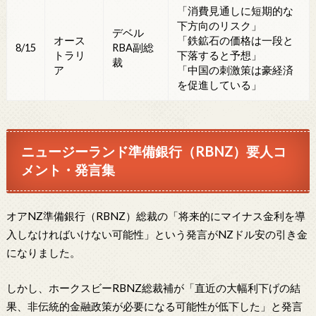
「消費見通しに短期的な
下方向のリスク」
デベル
オース
「鉄鉱石の価格は一段と
8/15
RBA副総
トラリ
下落すると予想」
裁
ア
「中国の刺激策は豪経済
を促進している」
ニュージーランド準備銀行（RBNZ）要人コ
メント・発言集
オアNZ準備銀行（RBNZ）総裁の「将来的にマイナス金利を導
入しなければいけない可能性」という発言がNZドル安の引き金
になりました。
しかし、ホークスビーRBNZ総裁補が「直近の大幅利下げの結
果、非伝統的金融政策が必要になる可能性が低下した」と発言