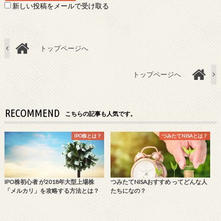
新しい投稿をメールで受け取る
トップページへ
トップページへ
RECOMMEND
こちらの記事も人気です。
IPO株とは？
つみたてNISAとは？
IPO株初心者 が2018年大型上場株
つみたてNISAおすすめ ってどんな人
「メルカリ」を攻略する方法とは？
たちになの？