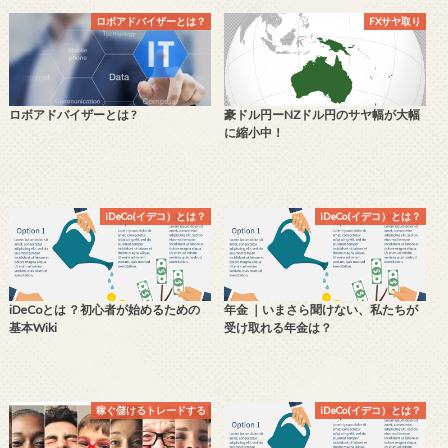
ロボアドバイザーとは？
FXサヤ取り
ロボアドバイザーとは ?
豪ドル円ーNZドル円のサヤ幅が大幅
に縮小中！
iDeCo(イデコ）とは？
iDeCo(イデコ）とは？
iDeCoとは ？初心者が始めるための
年金 ｜いまさら聞けない、私たちが
基本Wiki
受け取れる年金は？
稼ぐ儲けるトレードする
iDeCo(イデコ）とは？