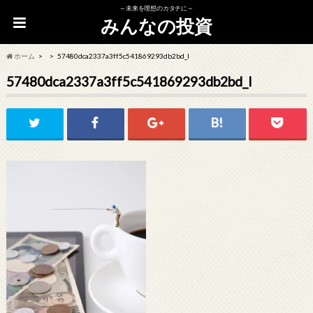
～未来を理想のカタチに～
みんなの投資
ホーム
57480dca2337a3ff5c541869293db2bd_l
57480dca2337a3ff5c541869293db2bd_l