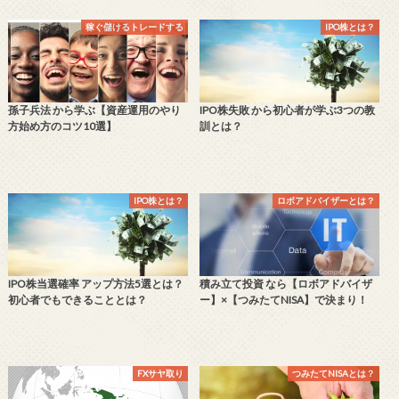
稼ぐ儲けるトレードする
IPO株とは？
孫子兵法 から学ぶ【資産運用のやり
IPO株失敗 から初心者が学ぶ3つの教
方始め方のコツ10選】
訓とは？
IPO株とは？
ロボアドバイザーとは？
IPO株当選確率 アップ方法5選とは？
積み立て投資 なら【ロボアドバイザ
初心者でもできることとは？
ー】×【つみたてNISA】で決まり！
FXサヤ取り
つみたてNISAとは？